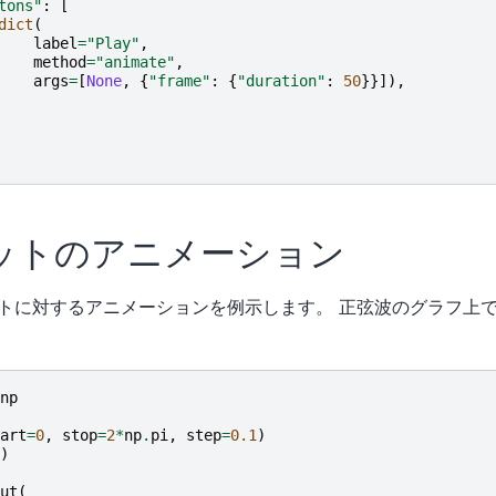
tons"
:
[
dict
(
label
=
"Play"
,
method
=
"animate"
,
args
=
[
None
,
{
"frame"
:
{
"duration"
:
50
}}]),
ットのアニメーション
トに対するアニメーションを例示します。 正弦波のグラフ上
np
art
=
0
,
stop
=
2
*
np
.
pi
,
step
=
0.1
)
)
ut
(