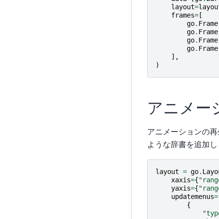
layout
=
layou
frames
=
[
go
.
Frame
go
.
Frame
go
.
Frame
go
.
Frame
],
)
アニメー
アニメーションの再
ような辞書を追加し
layout
=
go
.
Layo
xaxis
=
{
"rang
yaxis
=
{
"rang
updatemenus
=
{
"typ