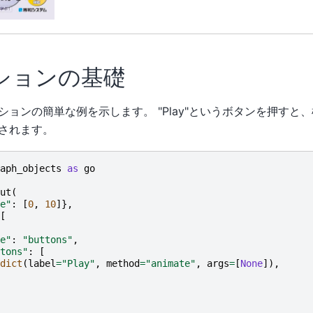
ションの基礎
ションの簡単な例を示します。 "Play"というボタンを押すと
されます。
aph_objects
as
go
ut
(
e"
:
[
0
,
10
]},
[
e"
:
"buttons"
,
tons"
:
[
dict
(
label
=
"Play"
,
method
=
"animate"
,
args
=
[
None
]),