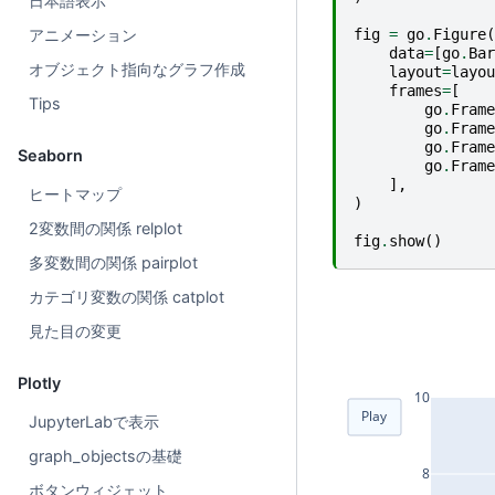
日本語表示
アニメーション
fig
=
go
.
Figure
(
data
=
[
go
.
Bar
オブジェクト指向なグラフ作成
layout
=
layou
frames
=
[
Tips
go
.
Frame
go
.
Frame
go
.
Frame
Seaborn
go
.
Frame
],
ヒートマップ
)
2変数間の関係 relplot
fig
.
show
()
多変数間の関係 pairplot
カテゴリ変数の関係 catplot
見た目の変更
Plotly
10
Play
JupyterLabで表示
graph_objectsの基礎
8
ボタンウィジェット