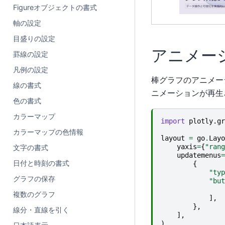
Figureオブジェクトの書式
軸の設定
目盛りの設定
アニメー
罫線の設定
凡例の設定
棒グラフのアニメー
線の書式
ニメーションが再生
色の書式
カラーマップ
import
plotly.gr
カラーマップの色情報
layout
=
go
.
Layo
yaxis
=
{
"rang
文字の書式
updatemenus
=
日付と時刻の書式
{
"typ
グラフの保存
"but
複数のグラフ
],
},
線分・直線を引く
],
)