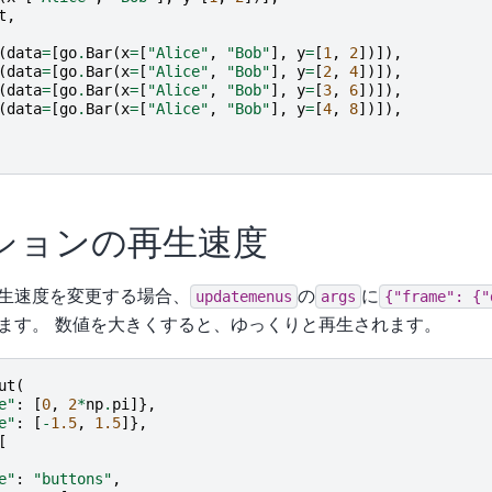
t
,
(
data
=
[
go
.
Bar
(
x
=
[
"Alice"
,
"Bob"
],
y
=
[
1
,
2
])]),
(
data
=
[
go
.
Bar
(
x
=
[
"Alice"
,
"Bob"
],
y
=
[
2
,
4
])]),
(
data
=
[
go
.
Bar
(
x
=
[
"Alice"
,
"Bob"
],
y
=
[
3
,
6
])]),
(
data
=
[
go
.
Bar
(
x
=
[
"Alice"
,
"Bob"
],
y
=
[
4
,
8
])]),
ションの再生速度
生速度を変更する場合、
の
に
updatemenus
args
{"frame":
{"
ます。 数値を大きくすると、ゆっくりと再生されます。
ut
(
e"
:
[
0
,
2
*
np
.
pi
]},
e"
:
[
-
1.5
,
1.5
]},
[
e"
:
"buttons"
,