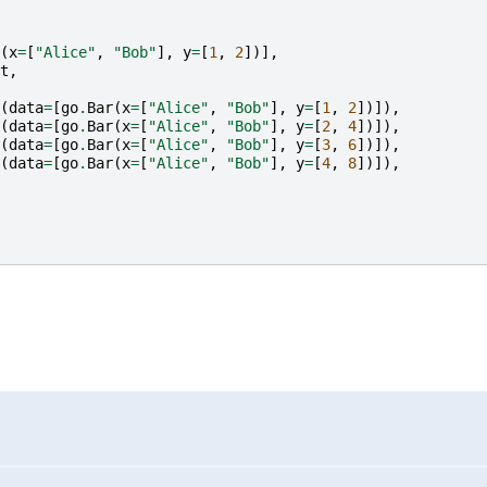
(
x
=
[
"Alice"
,
"Bob"
],
y
=
[
1
,
2
])],
t
,
(
data
=
[
go
.
Bar
(
x
=
[
"Alice"
,
"Bob"
],
y
=
[
1
,
2
])]),
(
data
=
[
go
.
Bar
(
x
=
[
"Alice"
,
"Bob"
],
y
=
[
2
,
4
])]),
(
data
=
[
go
.
Bar
(
x
=
[
"Alice"
,
"Bob"
],
y
=
[
3
,
6
])]),
(
data
=
[
go
.
Bar
(
x
=
[
"Alice"
,
"Bob"
],
y
=
[
4
,
8
])]),