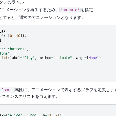
: ボタンのラベル
): アニメーションを再生するため、
を指定
"animate"
とすると、通常のアニメーションとなります。
ut
(
e"
:
[
0
,
10
]},
[
e"
:
"buttons"
,
tons"
:
[
dict
(
label
=
"Play"
,
method
=
"animate"
,
args
=
[
None
]),
属性に、アニメーションで表示するグラフを定義します
frames
ンスタンスのリストを与えます。
(
x
=
[
"Alice"
,
"Bob"
],
y
=
[
1
,
2
])],