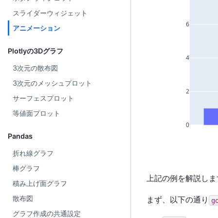
スライダーウィジェット
6
アニメーション
Plotlyの3Dグラフ
4
3次元の散布図
3次元のメッシュプロット
2
サーフェスプロット
等値面プロット
0
Pandas
折れ線グラフ
棒グラフ
上記の例を解説しま
積み上げ面グラフ
散布図
まず、以下の通り
g
グラフ作成の共通設定