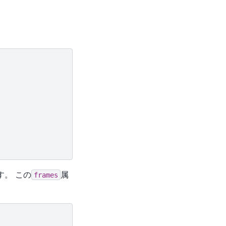
。 この
属
frames