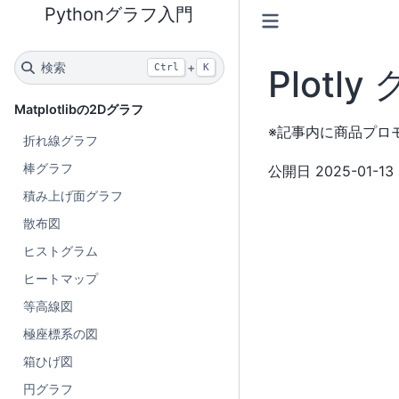
Pythonグラフ入門
検索
+
Ctrl
K
Plot
Matplotlibの2Dグラフ
※記事内に商品プロ
折れ線グラフ
棒グラフ
公開日
2025-01-13
積み上げ面グラフ
散布図
ヒストグラム
ヒートマップ
等高線図
極座標系の図
箱ひげ図
円グラフ