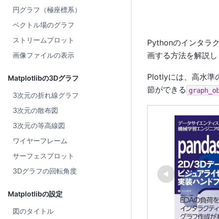
円グラフ（極座標系）
ベクトル場のグラフ
ストリームプロット
Pythonのインタ
画する方法を解説し
画像ファイルの表示
Plotlyには、高水
Matplotlibの3Dグラフ
節ができる
graph_o
3次元の折れ線グラフ
3次元の散布図
3次元の等高線図
ワイヤーフレーム
サーフェスプロット
3Dグラフの回転角度
Matplotlibの設定
図のタイトル