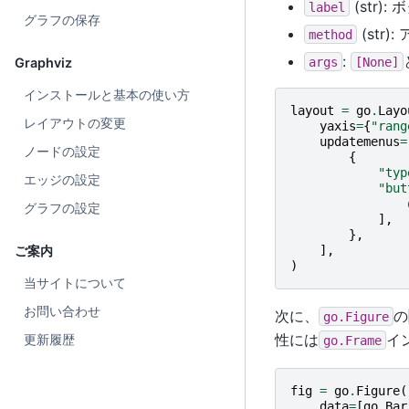
(str)
label
グラフの保存
(str
method
:
Graphviz
args
[None]
インストールと基本の使い方
layout
=
go
.
Layo
レイアウトの変更
yaxis
=
{
"rang
updatemenus
=
ノードの設定
{
"typ
エッジの設定
"but
グラフの設定
],
},
ご案内
],
)
当サイトについて
お問い合わせ
次に、
の
go.Figure
性には
イ
更新履歴
go.Frame
fig
=
go
.
Figure
(
data
=
[
go
.
Bar