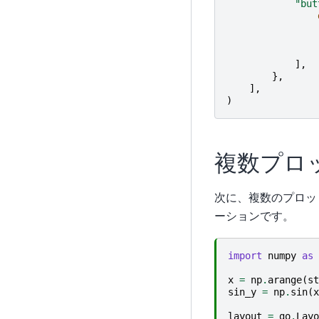
"but
],
},
],
)
複数プロ
次に、複数のプロッ
ーションです。
import
numpy
as
x
=
np
.
arange
(
st
sin_y
=
np
.
sin
(
x
layout
=
go
.
Layo