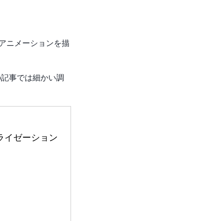
のアニメーションを描
 この記事では細かい調
ュアライゼーション