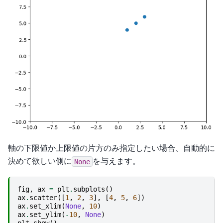
軸の下限値か上限値の片方のみ指定したい場合、自動的に
決めて欲しい側に
を与えます。
None
fig
,
ax
=
plt
.
subplots
()
ax
.
scatter
([
1
,
2
,
3
],
[
4
,
5
,
6
])
ax
.
set_xlim
(
None
,
10
)
ax
.
set_ylim
(
-
10
,
None
)
plt
.
show
()