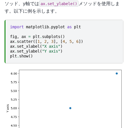
ソッド、y軸では
メソッドを使用しま
ax.set_ylabele()
す。以下に例を示します。
import
matplotlib.pyplot
as
plt
fig
,
ax
=
plt
.
subplots
()
ax
.
scatter
([
1
,
2
,
3
],
[
4
,
5
,
6
])
ax
.
set_xlabel
(
"X axis"
)
ax
.
set_ylabel
(
"Y axis"
)
plt
.
show
()