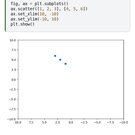
fig
,
ax
=
plt
.
subplots
()
ax
.
scatter
([
1
,
2
,
3
],
[
4
,
5
,
6
])
ax
.
set_xlim
(
10
,
-
10
)
ax
.
set_ylim
(
-
10
,
10
)
plt
.
show
()