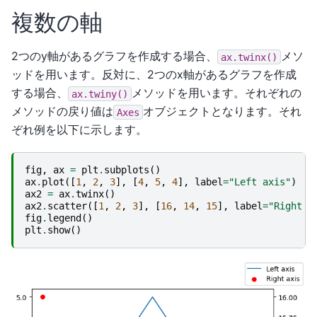
複数の軸
2つのy軸があるグラフを作成する場合、
メソ
ax.twinx()
ッドを用います。反対に、2つのx軸があるグラフを作成
する場合、
メソッドを用います。それぞれの
ax.twiny()
メソッドの戻り値は
オブジェクトとなります。それ
Axes
ぞれ例を以下に示します。
fig
,
ax
=
plt
.
subplots
()
ax
.
plot
([
1
,
2
,
3
],
[
4
,
5
,
4
],
label
=
"Left axis"
)
ax2
=
ax
.
twinx
()
ax2
.
scatter
([
1
,
2
,
3
],
[
16
,
14
,
15
],
label
=
"Right a
fig
.
legend
()
plt
.
show
()