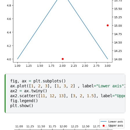
fig
,
ax
=
plt
.
subplots
()
ax
.
plot
([
1
,
2
,
3
],
[
1
,
3
,
2
]
,
label
=
"Lower axis"
)
ax2
=
ax
.
twiny
()
ax2
.
scatter
([
11
,
12
,
13
],
[
3
,
2
,
1.5
],
label
=
"Upper
fig
.
legend
()
plt
.
show
()