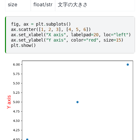
size
float/str
文字の大きさ
fig
,
ax
=
plt
.
subplots
()
ax
.
scatter
([
1
,
2
,
3
],
[
4
,
5
,
6
])
ax
.
set_xlabel
(
"X axis"
,
labelpad
=
20
,
loc
=
"left"
)
ax
.
set_ylabel
(
"Y axis"
,
color
=
"red"
,
size
=
15
)
plt
.
show
()