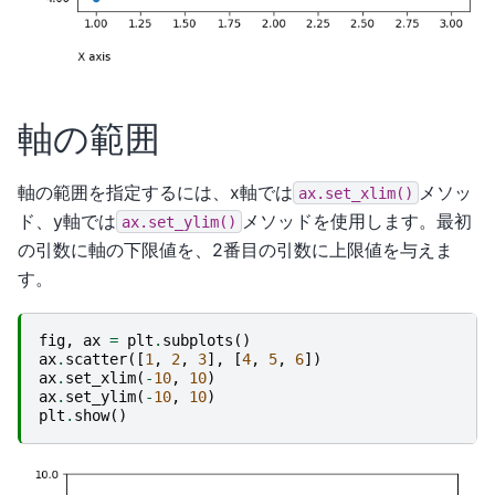
軸の範囲
軸の範囲を指定するには、x軸では
メソッ
ax.set_xlim()
ド、y軸では
メソッドを使用します。最初
ax.set_ylim()
の引数に軸の下限値を、2番目の引数に上限値を与えま
す。
fig
,
ax
=
plt
.
subplots
()
ax
.
scatter
([
1
,
2
,
3
],
[
4
,
5
,
6
])
ax
.
set_xlim
(
-
10
,
10
)
ax
.
set_ylim
(
-
10
,
10
)
plt
.
show
()