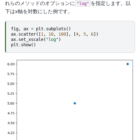
れらのメソッドのオプションに
を指定します。以
"log"
下はx軸を対数にした例です。
fig
,
ax
=
plt
.
subplots
()
ax
.
scatter
([
1
,
10
,
100
],
[
4
,
5
,
6
])
ax
.
set_xscale
(
"log"
)
plt
.
show
()