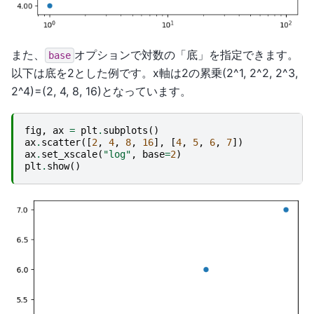
また、
オプションで対数の「底」を指定できます。
base
以下は底を2とした例です。x軸は2の累乗(2^1, 2^2, 2^3,
2^4)=(2, 4, 8, 16)となっています。
fig
,
ax
=
plt
.
subplots
()
ax
.
scatter
([
2
,
4
,
8
,
16
],
[
4
,
5
,
6
,
7
])
ax
.
set_xscale
(
"log"
,
base
=
2
)
plt
.
show
()